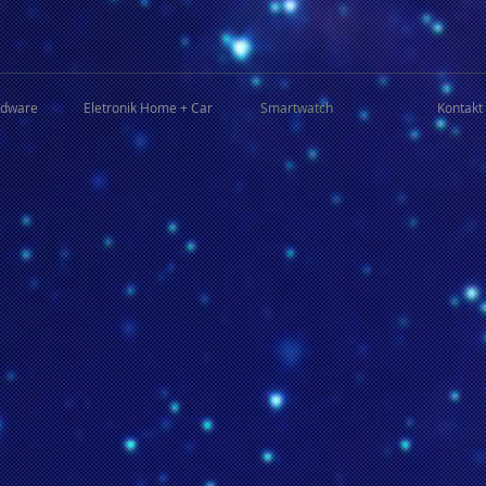
rdware
Eletronik Home + Car
Smartwatch
Kontakt 