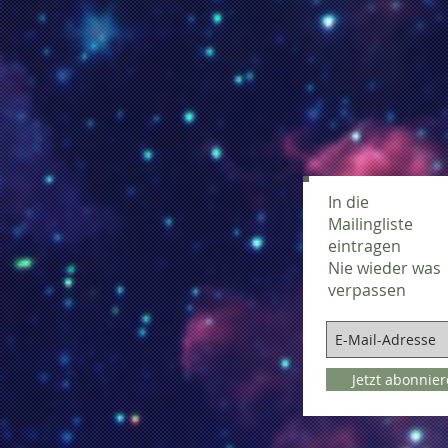
In die
Mailingliste
eintragen
Nie wieder was
verpassen
Jetzt abonnie