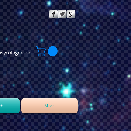
sycologne.de
ch
More