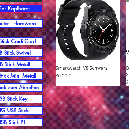
-Ear Kopfhörer
ter - Hardware
tick CreditCard
 Stick Swivel
B Stick Metall
Hurtigvisning
Smartwatch V8 Schwarz
B
S
Pris
tick Mini Metall
30,00 €
P
2
ick zum Abheften
SB Stick Key
G USB Stick
SB Stick P1