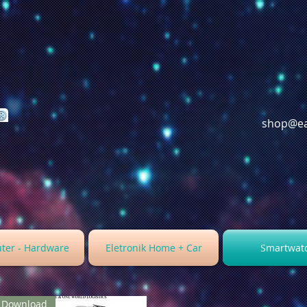
shop@ea
ter - Hardware
Eletronik Home + Car
Smartwat
Download