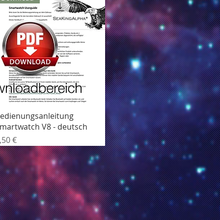
Hurtigvisning
edienungsanleitung
martwatch V8 - deutsch
ris
,50 €