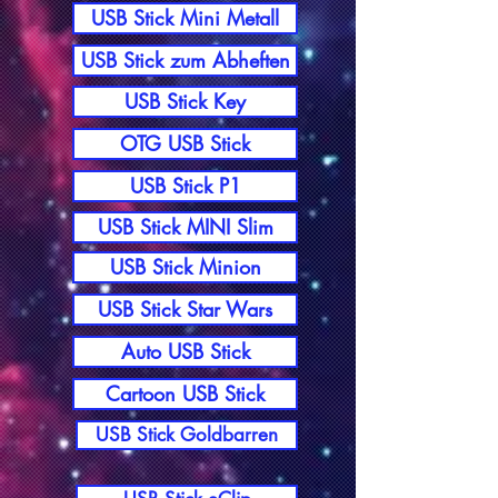
USB Stick Mini Metall
USB Stick zum Abheften
USB Stick Key
OTG USB Stick
USB Stick P1
USB Stick MINI Slim
USB Stick Minion
USB Stick Star Wars
Auto USB Stick
Cartoon USB Stick
USB Stick Goldbarren