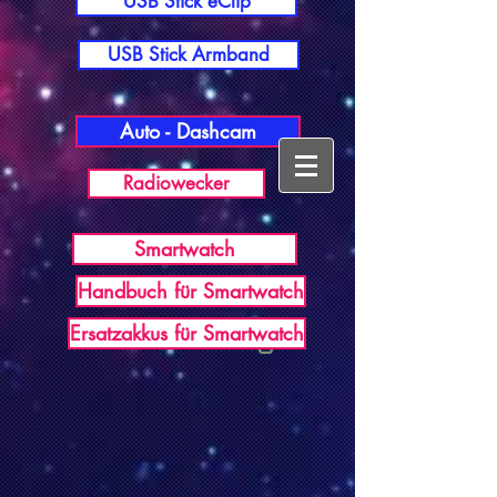
USB Stick eClip
USB Stick Armband
Auto - Dashcam
Radiowecker
Smartwatch
Handbuch für Smartwatch
USB Germany
Ersatzakkus für Smartwatch