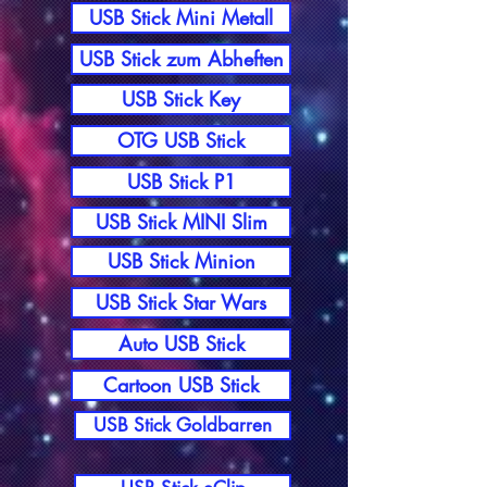
USB Stick Mini Metall
USB Stick zum Abheften
USB Stick Key
OTG USB Stick
USB Stick P1
USB Stick MINI Slim
USB Stick Minion
USB Stick Star Wars
Auto USB Stick
Cartoon USB Stick
USB Stick Goldbarren