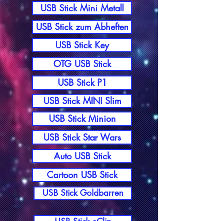
USB Stick Mini Metall
USB Stick zum Abheften
USB Stick Key
OTG USB Stick
USB Stick P1
USB Stick MINI Slim
USB Stick Minion
USB Stick Star Wars
Auto USB Stick
Cartoon USB Stick
USB Stick Goldbarren