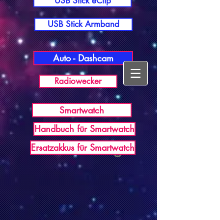
USB Stick eClip
USB Stick Armband
Auto - Dashcam
Radiowecker
Smartwatch
Handbuch für Smartwatch
USB Germany
Ersatzakkus für Smartwatch