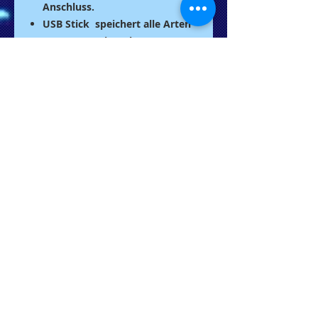
Anschluss.
USB Stick speichert alle Arten
von Daten wie Dokumente,
Bilder, Musikdateien,
Präsentationen, Programme
etc.
USB 2.0 = hohe
Datenübertragungsgeschwindig
keit; Unterstützt Windows ME,
2000, XP , Vista, Windows 7
oder höher und Mac OS X (PC
mit eingebauten USB Ports)
Der etwas andere USB Stick, als
portable Speicherlösung; USB
Stick mit verstecktem USB-
Anschluss; Einfache Plug & Play
Installation
USB gadget eignet sich perfekt
als Geschenk oder zum