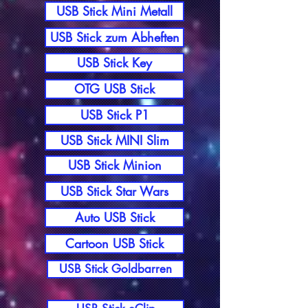
USB Stick Mini Metall
USB Stick zum Abheften
USB Stick Key
OTG USB Stick
USB Stick P1
USB Stick MINI Slim
USB Stick Minion
USB Stick Star Wars
Auto USB Stick
Cartoon USB Stick
USB Stick Goldbarren