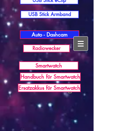
USB Stick eClip
USB Stick Armband
Auto - Dashcam
Radiowecker
Smartwatch
Handbuch für Smartwatch
USB Germany
Ersatzakkus für Smartwatch