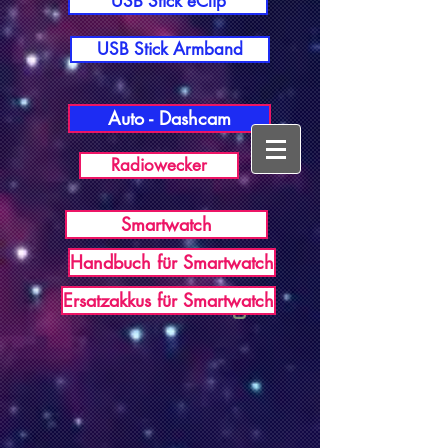
USB Stick eClip
USB Stick Armband
Auto - Dashcam
Radiowecker
Smartwatch
Handbuch für Smartwatch
USB Germany
Ersatzakkus für Smartwatch