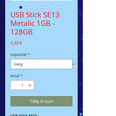
USB Stick SE13
Metalic 1GB -
128GB
Pris
4,30 €
Kapazität
*
Antal
*
Tilføj til kurv
USB-Stick SE13