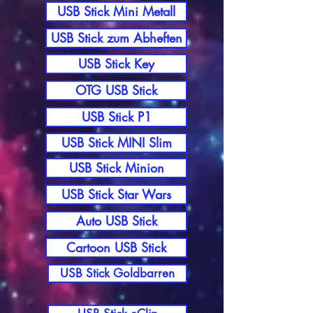
USB Stick Mini Metall
USB Stick zum Abheften
USB Stick Key
OTG USB Stick
USB Stick P1
USB Stick MINI Slim
USB Stick Minion
USB Stick Star Wars
Auto USB Stick
Cartoon USB Stick
USB Stick Goldbarren