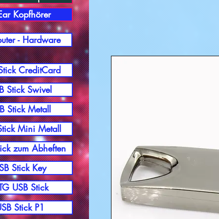
-Ear Kopfhörer
ter - Hardware
tick CreditCard
 Stick Swivel
B Stick Metall
tick Mini Metall
ick zum Abheften
SB Stick Key
G USB Stick
SB Stick P1