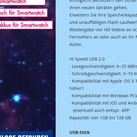
Smartwatch
ermöglicht Benutzern den sicher
ihren neuen Geräten gehen.
ch für Smartwatch
Erweitern Sie Ihre Speicherkapa
und unauffälligen Flash-Laufwer
akkus für Smartwatch
Wiedergabe von HD-Videos an sc
Fernsehers an oder auch an Ihr
Autos.
Hi Speed USB 2.0
· Lesegeschwindigkeit: 6~25 MB/
· Schreibgeschwindigkeit: 3~10 
· Kompatibilität mit Apple :OS X
höher1
· Kompatibilität mit Windows P
· Kompatibilität mit iOS und And
(eventuell auch entspr. APP
Kapazität: von 1GB bis 128 GB
USB-Stick