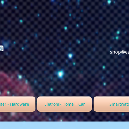
shop@ea
ter - Hardware
Eletronik Home + Car
Smartwat