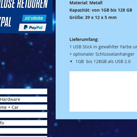
Material: Metall
Kapazität: von 1GB bis 128 GB
Größe: 39 x 12 x 5 mm
Lieferumfang
:
1 USB Stick in gewählter Farbe 
+
optionaler
Schlüsselanhänger
1GB bis 128GB als USB 2.0
 Hardware
ome + Car
fo