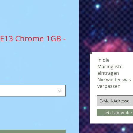
SE13 Chrome 1GB -
In die
Mailingliste
eintragen
Nie wieder was
verpassen
Jetzt abonnie