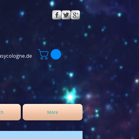
sycologne.de
ch
More