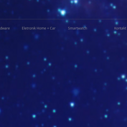
rdware
Eletronik Home + Car
Smartwatch
Kontakt 