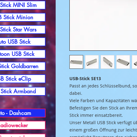
Stick MINI Slim
 Stick Minion
Stick Star Wars
to USB Stick
toon USB Stick
tick Goldbarren
B Stick eClip
USB-Stick SE13
Passt an jedes Schlüs
selbund, s
Stick Armband
dabei.
Viele Farben und Kapazitäten w
Befestigen Sie den Stick an Ihr
to - Dashcam
Stick immer
einsatzbereit.
Unser Metall USB Stick verfügt
ü
adiowecker
einem großen Öffnung zur leich