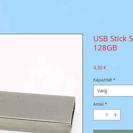
USB Stick 
128GB
Pris
4,30 €
Kapazität
*
Vælg
Antal
*