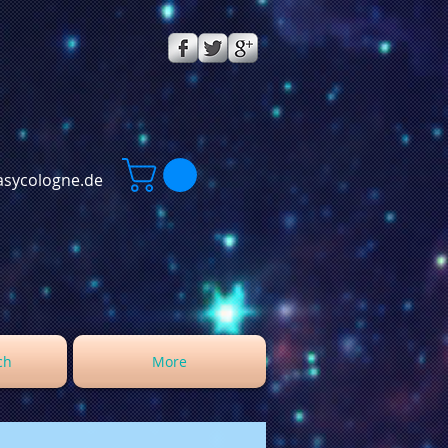
sycologne.de
ch
More