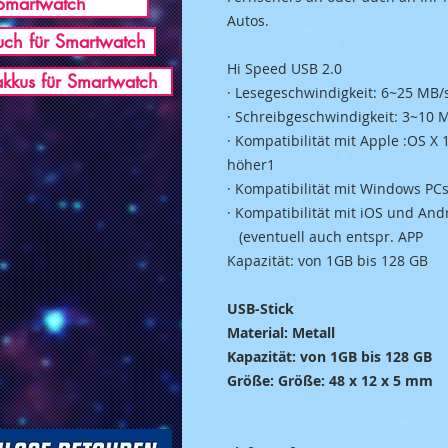
Smartwatch
Autos.
ch für Smartwatch
Hi Speed USB 2.0
akkus für Smartwatch
· Lesegeschwindigkeit: 6~25 MB/
· Schreibgeschwindigkeit: 3~10 
· Kompatibilität mit Apple :OS X
höher1
· Kompatibilität mit Windows P
· Kompatibilität mit iOS und And
(eventuell auch entspr. APP
Kapazität: von 1GB bis 128 GB
USB-Stick
Material: Metall
Kapazität: von 1GB bis 128 GB
Größe: Größe: 48 x 12 x 5 mm