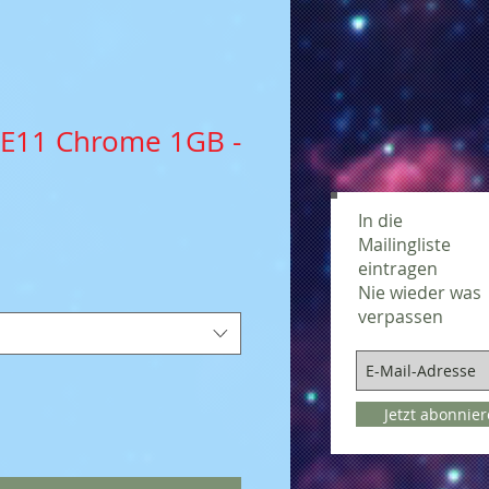
SE11 Chrome 1GB -
In die
Mailingliste
eintragen
Nie wieder was
verpassen
Jetzt abonnie