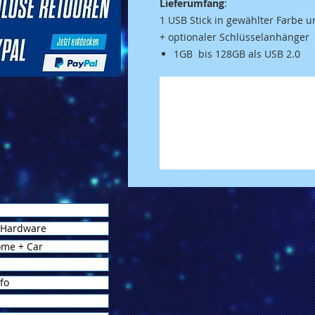
Lieferumfang
:
1 USB Stick in gewählter Farbe 
+
optionaler
Schlüsselanhänger
1GB bis 128GB als USB 2.0
 Hardware
ome + Car
fo