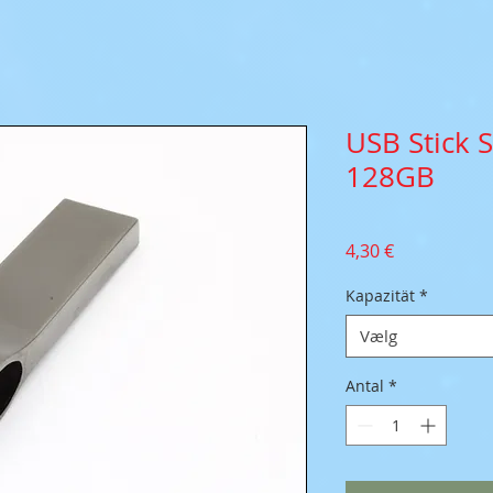
USB Stick 
128GB
Pris
4,30 €
Kapazität
*
Vælg
Antal
*