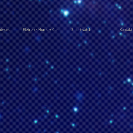
rdware
Eletronik Home + Car
Smartwatch
Kontakt 