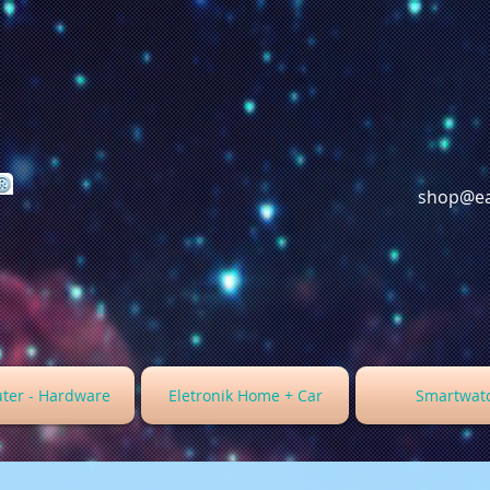
shop@ea
ter - Hardware
Eletronik Home + Car
Smartwat