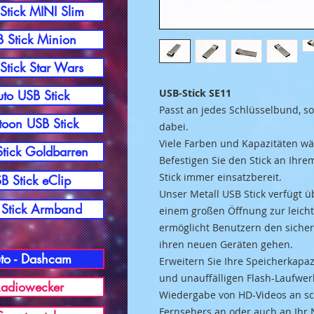
Stick MINI Slim
 Stick Minion
Stick Star Wars
USB-Stick SE11
to USB Stick
Passt an jedes Schlüs
selbund, s
toon USB Stick
dabei.
Viele Farben und Kapazitäten w
tick Goldbarren
Befestigen Sie den Stick an Ihr
Stick immer
einsatzbereit.
B Stick eClip
Unser Metall USB Stick verfügt
ü
Stick Armband
einem großen Öffnung zur leich
ermöglicht Benutzern den sicher
ihren neuen Geräten gehen.
to - Dashcam
Erweitern Sie Ihre Speicherkapa
und unauffälligen Flash-Laufwer
adiowecker
Wiedergabe von HD-Videos an sc
Fernsehers an oder auch an Ihr