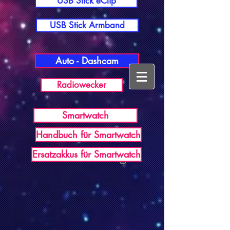
USB Stick eClip
USB Stick Armband
Auto - Dashcam
Radiowecker
Smartwatch
Handbuch für Smartwatch
USB Germany
Ersatzakkus für Smartwatch