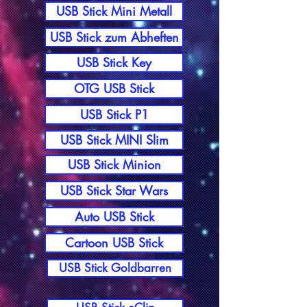
USB Stick Mini Metall
USB Stick zum Abheften
USB Stick Key
OTG USB Stick
USB Stick P1
USB Stick MINI Slim
USB Stick Minion
USB Stick Star Wars
Auto USB Stick
Cartoon USB Stick
USB Stick Goldbarren