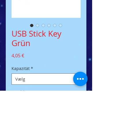
USB Stick Key
Grün
Pris
4,05 €
Kapazität
*
Antal
*
Tilføj til kurv