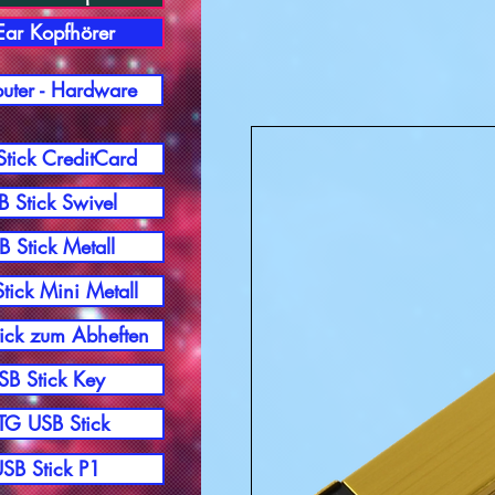
-Ear Kopfhörer
ter - Hardware
tick CreditCard
 Stick Swivel
B Stick Metall
tick Mini Metall
ick zum Abheften
SB Stick Key
G USB Stick
SB Stick P1