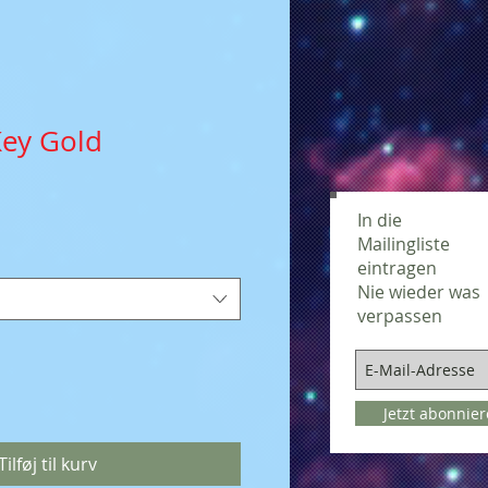
Key Gold
In die
Mailingliste
eintragen
Nie wieder was
verpassen
Jetzt abonnie
Tilføj til kurv