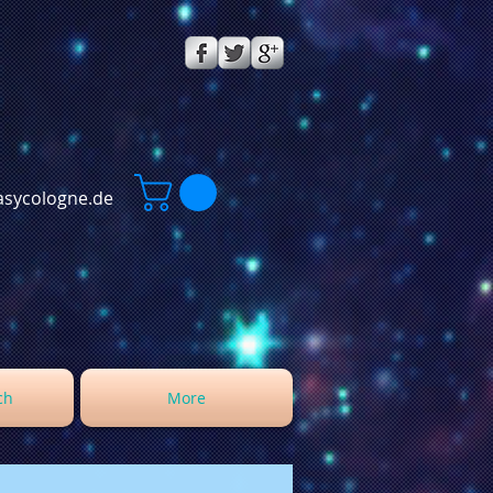
sycologne.de
ch
More