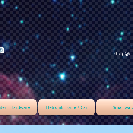
shop@ea
ter - Hardware
Eletronik Home + Car
Smartwat