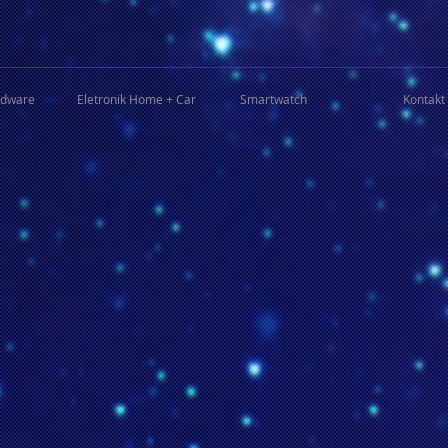
rdware
Eletronik Home + Car
Smartwatch
Kontakt 