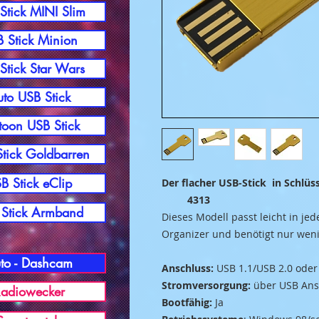
Stick MINI Slim
 Stick Minion
Stick Star Wars
to USB Stick
toon USB Stick
tick Goldbarren
B Stick eClip
Der flacher USB-
4313
Stick Armband
Dieses Modell passt leicht in jed
Organizer und benötigt nur weni
to - Dashcam
Anschluss:
USB 1.1/USB 2.0 oder
Stromversorgung:
über USB Ans
adiowecker
Bootfähig:
Ja