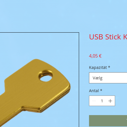
USB Stick 
Pris
4,05 €
Kapazität
*
Vælg
Antal
*