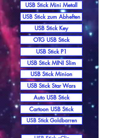
USB Stick Mini Metall
USB Stick zum Abheften
USB Stick Key
OTG USB Stick
USB Stick P1
USB Stick MINI Slim
USB Stick Minion
USB Stick Star Wars
Auto USB Stick
Cartoon USB Stick
USB Stick Goldbarren