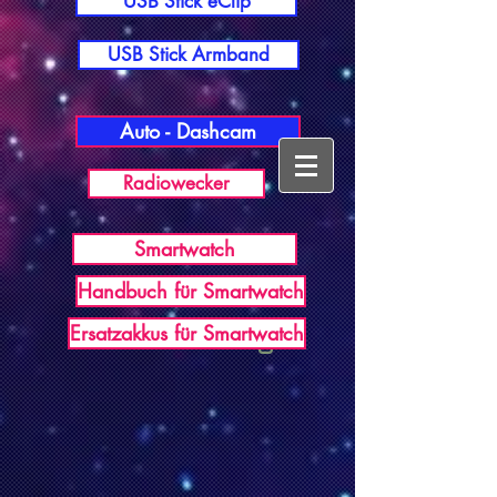
USB Stick eClip
USB Stick Armband
Auto - Dashcam
Radiowecker
Smartwatch
Handbuch für Smartwatch
USB Germany
Ersatzakkus für Smartwatch