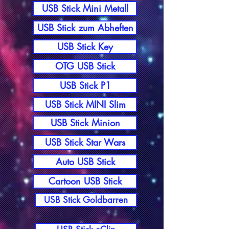
USB Stick Mini Metall
USB Stick zum Abheften
USB Stick Key
OTG USB Stick
USB Stick P1
USB Stick MINI Slim
USB Stick Minion
USB Stick Star Wars
Auto USB Stick
Cartoon USB Stick
USB Stick Goldbarren