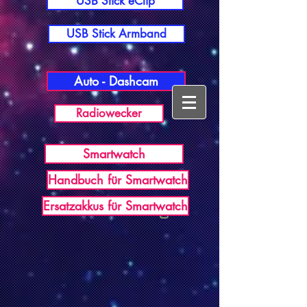
USB Stick eClip
USB Stick Armband
Auto - Dashcam
Radiowecker
Smartwatch
Handbuch für Smartwatch
USB Germany
Ersatzakkus für Smartwatch