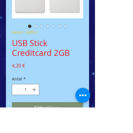
Varenr.: 4200-2
USB Stick
Creditcard 2GB
Pris
4,20 €
Antal
*
Tilføj til kurv
Einer der dünnsten USB Stick`s