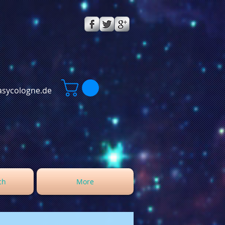
sycologne.de
ch
More