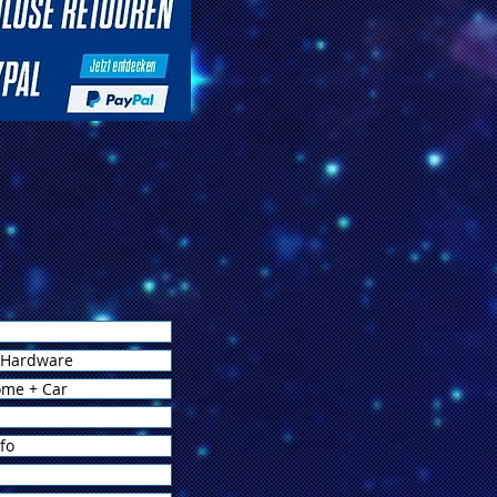
 Hardware
ome + Car
fo