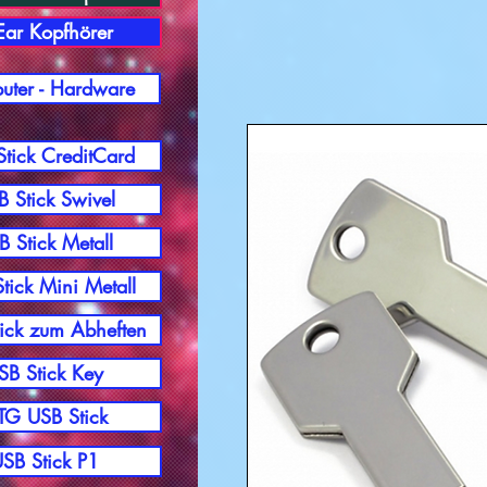
-Ear Kopfhörer
ter - Hardware
tick CreditCard
 Stick Swivel
B Stick Metall
tick Mini Metall
ick zum Abheften
SB Stick Key
G USB Stick
SB Stick P1