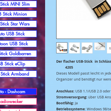
Stick MINI Slim
 Stick Minion
Stick Star Wars
to USB Stick
toon USB Stick
tick Goldbarren
Der flacher USB-
B Stick eClip
4205
Stick Armband
Dieses Modell passt leicht in jed
Organizer und benötigt nur weni
to - Dashcam
Anschluss:
USB 1.1/USB 2.0 oder
Stromversorgung:
über USB Ans
adiowecker
Bootfähig:
Ja
Betriebssysteme
: Windows 98/s