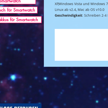
Smartwatch
XP,Windows Vista und Windows 7
ch für Smartwatch
Linux ab v2.4, Mac ab OS v10.0
Geschwindigkeit
: Schreiben 2-4
akkus für Smartwatch