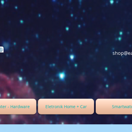
shop@ea
ter - Hardware
Eletronik Home + Car
Smartwat