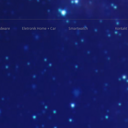
rdware
Eletronik Home + Car
Smartwatch
Kontakt 