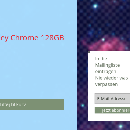
 Key Chrome 128GB
In die
Mailingliste
eintragen
Nie wieder was
verpassen
Tilføj til kurv
Jetzt abonnie