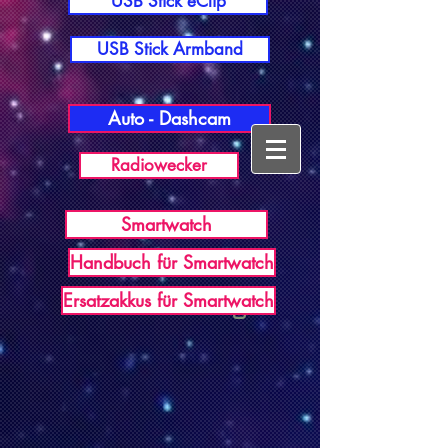
USB Stick eClip
USB Stick Armband
Auto - Dashcam
Radiowecker
Smartwatch
Handbuch für Smartwatch
USB Germany
Ersatzakkus für Smartwatch