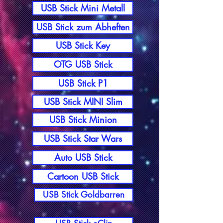
USB Stick Mini Metall
USB Stick zum Abheften
USB Stick Key
OTG USB Stick
USB Stick P1
USB Stick MINI Slim
USB Stick Minion
USB Stick Star Wars
Auto USB Stick
Cartoon USB Stick
USB Stick Goldbarren