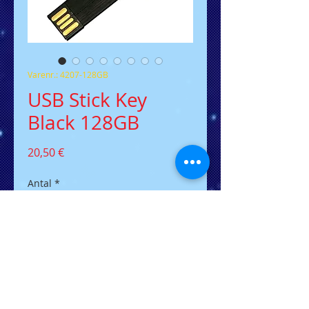
Varenr.: 4207-128GB
USB Stick Key
Black 128GB
Pris
20,50 €
Antal
*
Tilføj til kurv
Der flacher USB-Stick in
Schlüsselform