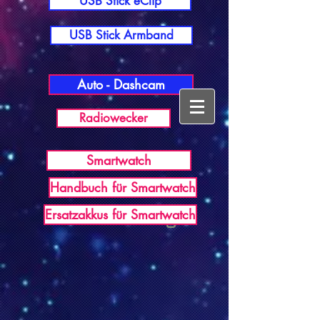
USB Stick eClip
USB Stick Armband
Auto - Dashcam
Radiowecker
Smartwatch
Handbuch für Smartwatch
USB Germany
Ersatzakkus für Smartwatch