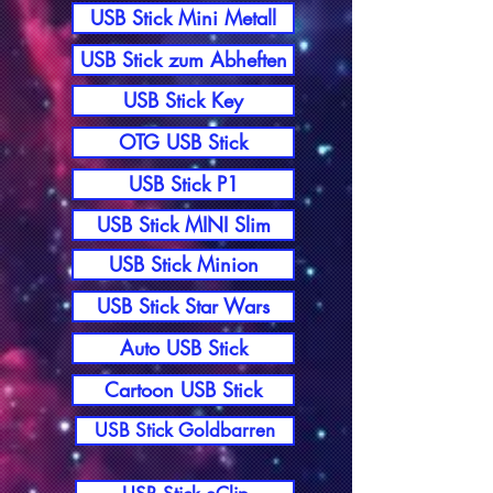
USB Stick Mini Metall
USB Stick zum Abheften
USB Stick Key
OTG USB Stick
USB Stick P1
USB Stick MINI Slim
USB Stick Minion
USB Stick Star Wars
Auto USB Stick
Cartoon USB Stick
USB Stick Goldbarren