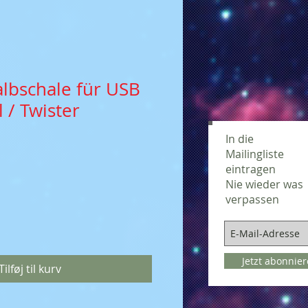
lbschale für USB
l / Twister
In die
Mailingliste
eintragen
Nie wieder was
verpassen
Jetzt abonnie
Tilføj til kurv