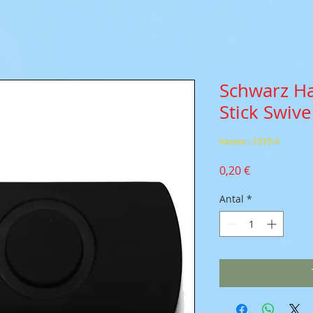
Schwarz Ha
Stick Swive
Varenr.: 1010-4
Pris
0,20 €
Antal
*