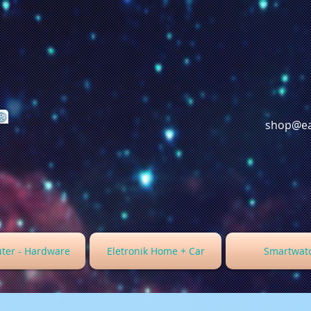
shop@ea
ter - Hardware
Eletronik Home + Car
Smartwat