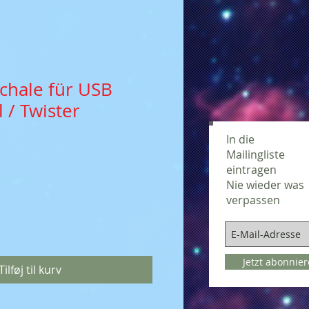
chale für USB
l / Twister
In die
Mailingliste
eintragen
Nie wieder was
verpassen
Jetzt abonnie
Tilføj til kurv