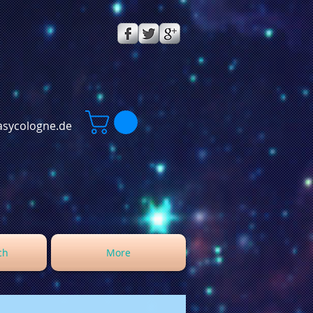
sycologne.de
ch
More