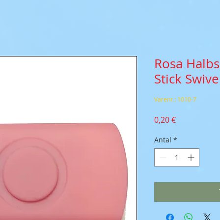
Rosa Halbs
Stick Swive
Varenr.: 1010-7
Pris
0,20 €
Antal
*