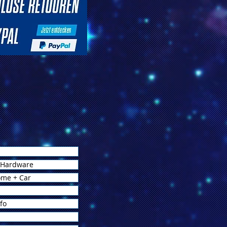
 Hardware
ome + Car
fo