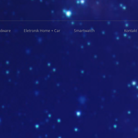
rdware
Eletronik Home + Car
Smartwatch
Kontakt 