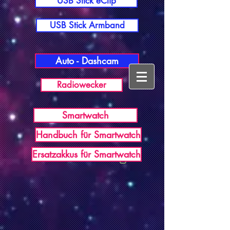
USB Stick eClip
USB Stick Armband
Auto - Dashcam
Radiowecker
Smartwatch
Handbuch für Smartwatch
USB Germany
Ersatzakkus für Smartwatch