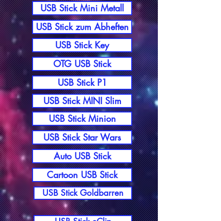
USB Stick Mini Metall
USB Stick zum Abheften
USB Stick Key
OTG USB Stick
USB Stick P1
USB Stick MINI Slim
USB Stick Minion
USB Stick Star Wars
Auto USB Stick
Cartoon USB Stick
USB Stick Goldbarren