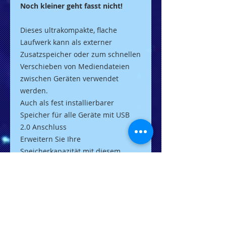
Noch kleiner geht fasst nicht!
Dieses ultrakompakte, flache
Laufwerk kann als externer
Zusatzspeicher oder zum schnellen
Verschieben von Mediendateien
zwischen Geräten verwendet
werden.
Auch als fest installierbarer
Speicher für alle Geräte mit USB
2.0 Anschluss
Erweitern Sie Ihre
Speicherkapazität mit diesem
besonders kompakten und
unauffälligen Flash-Laufwerk um
bis zu 64GB. Schließen Sie es zur
Wiedergabe von HD-Videos an
schlecht zugängliche USB-
Anschlüsse Ihres Fernsehers an