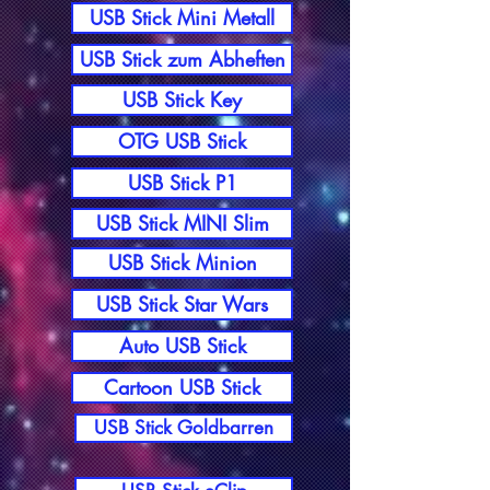
USB Stick Mini Metall
USB Stick zum Abheften
USB Stick Key
OTG USB Stick
USB Stick P1
USB Stick MINI Slim
USB Stick Minion
USB Stick Star Wars
Auto USB Stick
Cartoon USB Stick
USB Stick Goldbarren