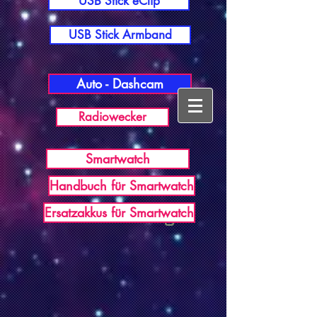
USB Stick eClip
USB Stick Armband
Auto - Dashcam
Radiowecker
Smartwatch
Handbuch für Smartwatch
USB Germany
Ersatzakkus für Smartwatch