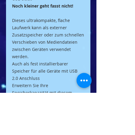
Noch kleiner geht fasst nicht!
Dieses ultrakompakte, flache
Laufwerk kann als externer
Zusatzspeicher oder zum schnellen
Verschieben von Mediendateien
zwischen Geräten verwendet
werden.
Auch als fest installierbarer
Speicher für alle Geräte mit USB
2.0 Anschluss
Erweitern Sie Ihre
Speicherkapazität mit diesem
besonders kompakten und
unauffälligen Flash-Laufwerk um
bis zu 64GB. Schließen Sie es zur
Wiedergabe von HD-Videos an
schlecht zugängliche USB-