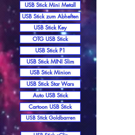
USB Stick Mini Metall
USB Stick zum Abheften
USB Stick Key
OTG USB Stick
USB Stick P1
USB Stick MINI Slim
USB Stick Minion
USB Stick Star Wars
Auto USB Stick
Cartoon USB Stick
USB Stick Goldbarren