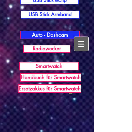
USB Stick eClip
USB Stick Armband
Auto - Dashcam
Radiowecker
Smartwatch
Handbuch für Smartwatch
USB Germany
Ersatzakkus für Smartwatch