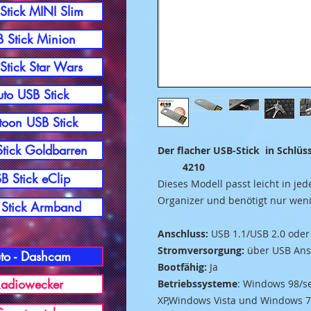
Stick MINI Slim
 Stick Minion
Stick Star Wars
to USB Stick
toon USB Stick
tick Goldbarren
Der flacher USB-
4210
B Stick eClip
Dieses Modell passt leicht in jed
Organizer und benötigt nur weni
Stick Armband
Anschluss:
USB 1.1/USB 2.0 oder
Stromversorgung:
über USB Ans
to - Dashcam
Bootfähig:
Ja
adiowecker
Betriebssysteme
: Windows 98/s
XP,Windows Vista und Windows 7