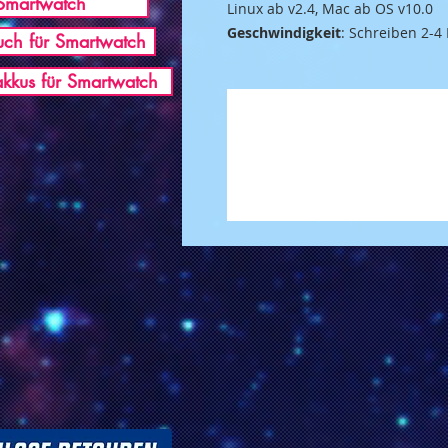
Smartwatch
Linux ab v2.4, Mac ab OS v10.0
Geschwindigkeit
: Schreiben 2-4
ch für Smartwatch
akkus für Smartwatch