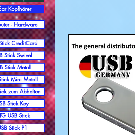
-Ear Kopfhörer
ter - Hardware
tick CreditCard
 Stick Swivel
B Stick Metall
tick Mini Metall
ick zum Abheften
SB Stick Key
G USB Stick
SB Stick P1