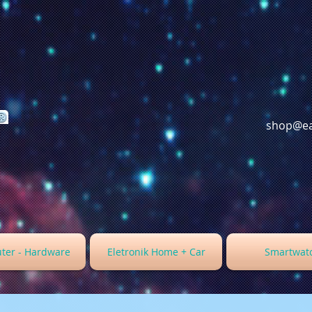
shop@ea
ter - Hardware
Eletronik Home + Car
Smartwat