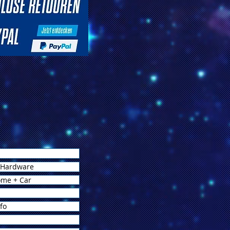
 Hardware
ome + Car
fo