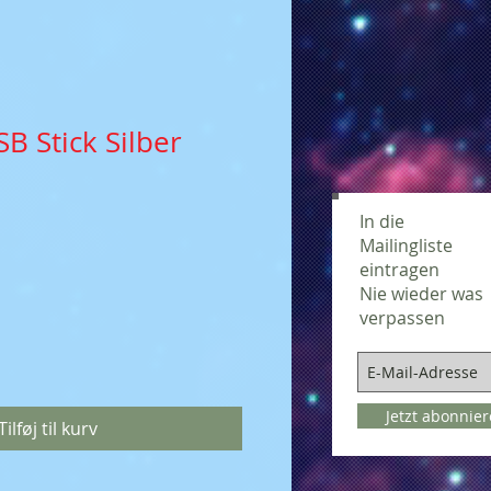
B Stick Silber
In die
Mailingliste
eintragen
Nie wieder was
verpassen
Jetzt abonnie
Tilføj til kurv