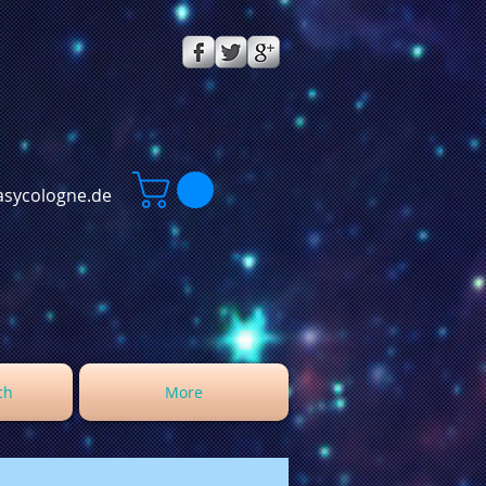
sycologne.de
ch
More