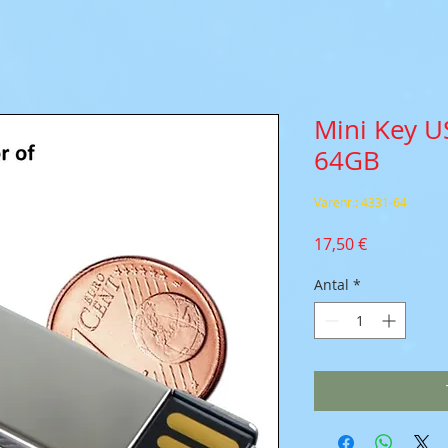
Mini Key US
64GB
Varenr.: 4331-64
Pris
17,50 €
Antal
*