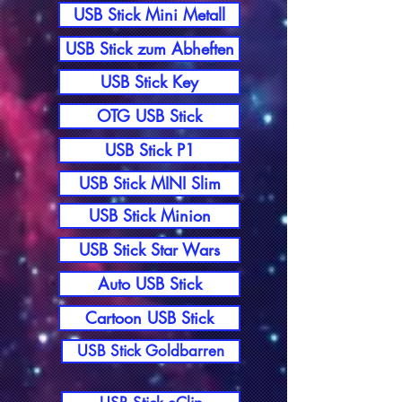
USB Stick Mini Metall
USB Stick zum Abheften
USB Stick Key
OTG USB Stick
USB Stick P1
USB Stick MINI Slim
USB Stick Minion
USB Stick Star Wars
Auto USB Stick
Cartoon USB Stick
USB Stick Goldbarren