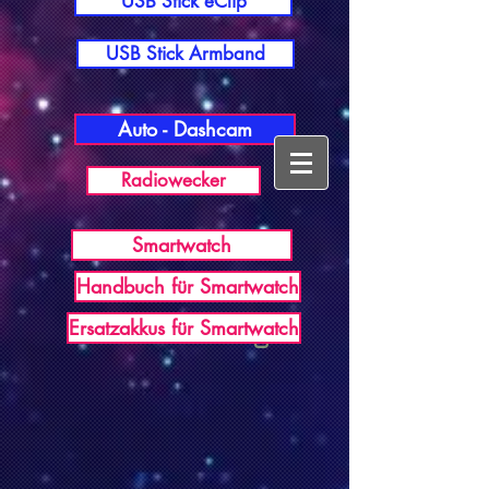
USB Stick eClip
USB Stick Armband
Auto - Dashcam
Radiowecker
Smartwatch
Handbuch für Smartwatch
USB Germany
Ersatzakkus für Smartwatch