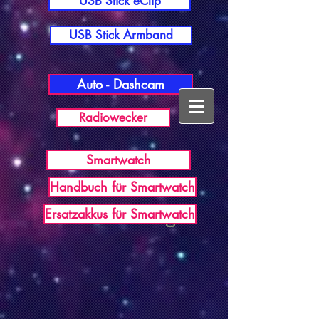
USB Stick eClip
USB Stick Armband
Auto - Dashcam
Radiowecker
Smartwatch
Handbuch für Smartwatch
USB Germany
Ersatzakkus für Smartwatch