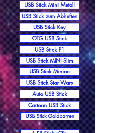
USB Stick Mini Metall
USB Stick zum Abheften
USB Stick Key
OTG USB Stick
USB Stick P1
USB Stick MINI Slim
USB Stick Minion
USB Stick Star Wars
Auto USB Stick
Cartoon USB Stick
USB Stick Goldbarren