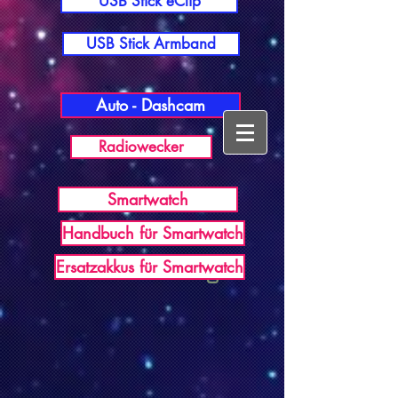
USB Stick eClip
USB Stick Armband
Auto - Dashcam
Radiowecker
Smartwatch
Handbuch für Smartwatch
USB Germany
Ersatzakkus für Smartwatch