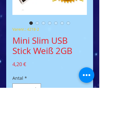
Varenr.: 4218-2
Mini Slim USB
Stick Weiß 2GB
Pris
4,20 €
Antal
*
Tilføj til kurv
Der flacher USB-Stick der Welt,
ideal zum Briefversand.