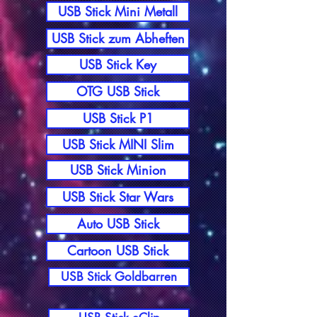
USB Stick Mini Metall
USB Stick zum Abheften
USB Stick Key
OTG USB Stick
USB Stick P1
USB Stick MINI Slim
USB Stick Minion
USB Stick Star Wars
Auto USB Stick
Cartoon USB Stick
USB Stick Goldbarren