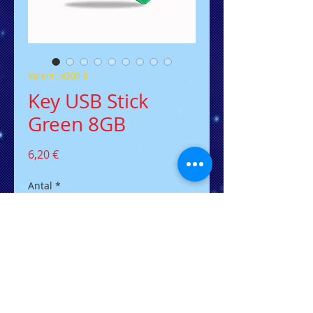
Varenr.: 4309-8
Key USB Stick
Green 8GB
Pris
6,20 €
Antal
*
Tilføj til kurv
Der flacher USB-Stick in
Schlüsselform