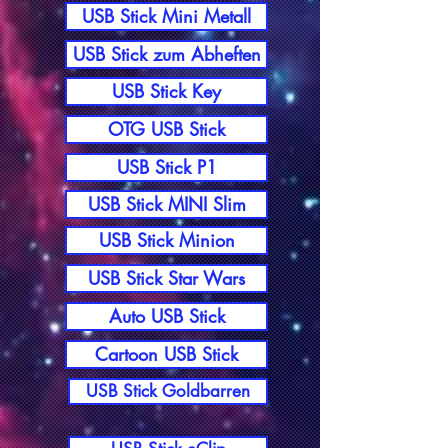
USB Stick Mini Metall
USB Stick zum Abheften
USB Stick Key
OTG USB Stick
USB Stick P1
USB Stick MINI Slim
USB Stick Minion
USB Stick Star Wars
Auto USB Stick
Cartoon USB Stick
USB Stick Goldbarren