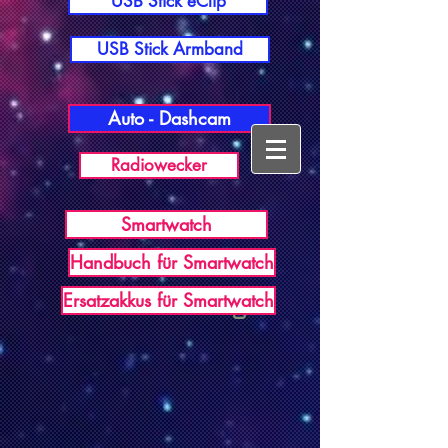
USB Stick eClip
USB Stick Armband
Auto - Dashcam
Radiowecker
Smartwatch
Handbuch für Smartwatch
USB Germany
Ersatzakkus für Smartwatch