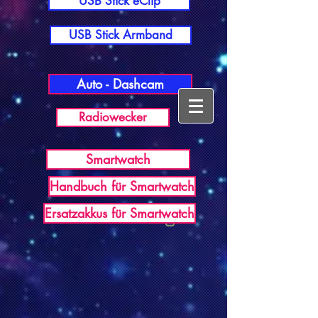
USB Stick eClip
USB Stick Armband
Auto - Dashcam
Radiowecker
Smartwatch
Handbuch für Smartwatch
USB Germany
Ersatzakkus für Smartwatch