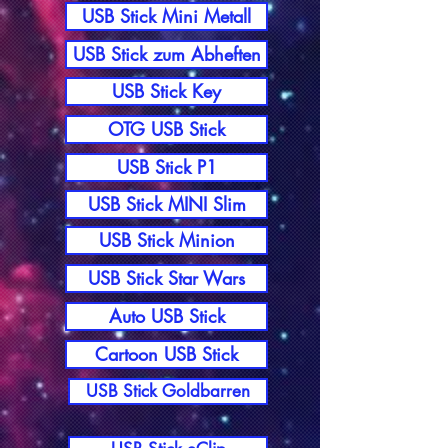
USB Stick Mini Metall
USB Stick zum Abheften
USB Stick Key
OTG USB Stick
USB Stick P1
USB Stick MINI Slim
USB Stick Minion
USB Stick Star Wars
Auto USB Stick
Cartoon USB Stick
USB Stick Goldbarren