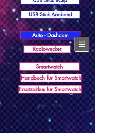
USB Stick eClip
USB Stick Armband
Auto - Dashcam
Radiowecker
Smartwatch
Handbuch für Smartwatch
USB Germany
Ersatzakkus für Smartwatch