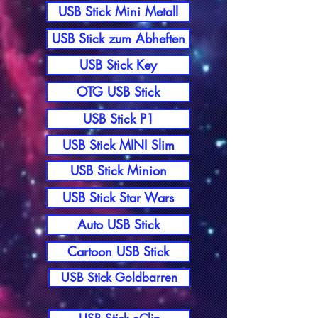
USB Stick Mini Metall
USB Stick zum Abheften
USB Stick Key
OTG USB Stick
USB Stick P1
USB Stick MINI Slim
USB Stick Minion
USB Stick Star Wars
Auto USB Stick
Cartoon USB Stick
USB Stick Goldbarren