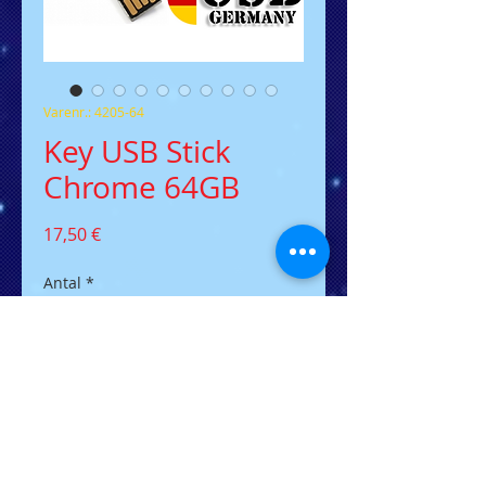
Varenr.: 4205-64
Key USB Stick
Chrome 64GB
Pris
17,50 €
Antal
*
Tilføj til kurv
Der flacher USB-Stick in
Schlüsselform