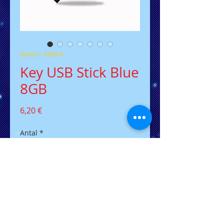
Varenr.: 4308-8
Key USB Stick Blue
8GB
Pris
6,20 €
Antal
*
Tilføj til kurv
Der flacher USB-Stick in
Schlüsselform