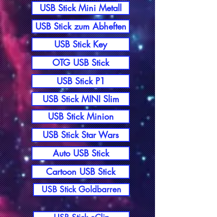
USB Stick Mini Metall
USB Stick zum Abheften
USB Stick Key
OTG USB Stick
USB Stick P1
USB Stick MINI Slim
USB Stick Minion
USB Stick Star Wars
Auto USB Stick
Cartoon USB Stick
USB Stick Goldbarren