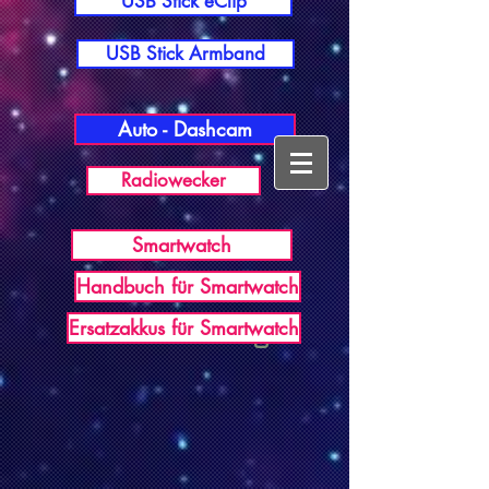
USB Stick eClip
USB Stick Armband
Auto - Dashcam
Radiowecker
Smartwatch
Handbuch für Smartwatch
USB Germany
Ersatzakkus für Smartwatch