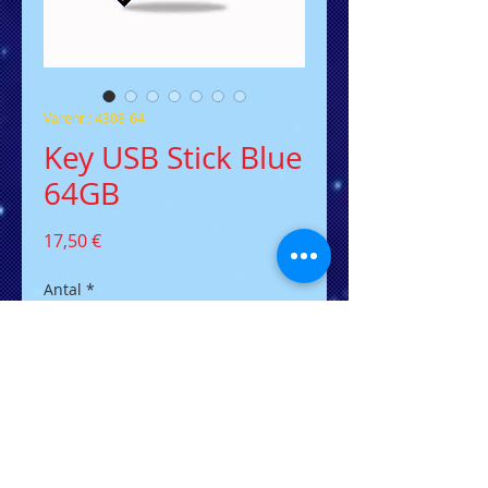
Varenr.: 4308-64
Key USB Stick Blue
64GB
Pris
17,50 €
Antal
*
Tilføj til kurv
Der flacher USB-Stick in
Schlüsselform