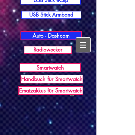
USB Stick eClip
USB Stick Armband
Auto - Dashcam
Radiowecker
Smartwatch
Handbuch für Smartwatch
USB Germany
Ersatzakkus für Smartwatch