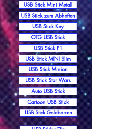
USB Stick Mini Metall
USB Stick zum Abheften
USB Stick Key
OTG USB Stick
USB Stick P1
USB Stick MINI Slim
USB Stick Minion
USB Stick Star Wars
Auto USB Stick
Cartoon USB Stick
USB Stick Goldbarren