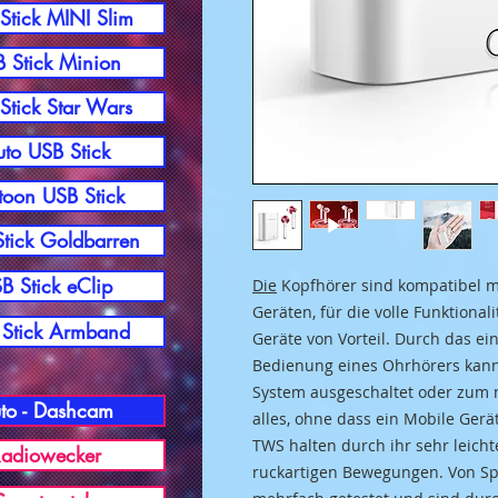
Stick MINI Slim
 Stick Minion
Stick Star Wars
to USB Stick
toon USB Stick
tick Goldbarren
B Stick eClip
Die
Kopfhörer sind kompatibel m
Geräten, für die volle Funktiona
Stick Armband
Geräte von Vorteil. Durch das ei
Bedienung eines Ohrhörers kann 
System ausgeschaltet oder zum 
to - Dashcam
alles, ohne dass ein Mobile Ger
TWS halten durch ihr sehr leicht
adiowecker
ruckartigen Bewegungen. Von Sp