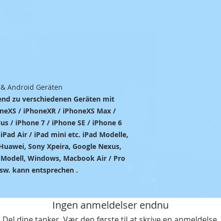
 & Android Geräten
end zu verschiedenen Geräten mit
neXS / iPhoneXR / iPhoneXS Max /
us / iPhone 7 / iPhone SE / iPhone 6
iPad Air / iPad mini etc. iPad Modelle,
Huawei, Sony Xpeira, Google Nexus,
s Modell, Windows, Macbook Air / Pro
usw. kann entsprechen .
Ingen anmeldelser endnu
Del dine tanker. Vær den første til at skrive en anmeldelse.