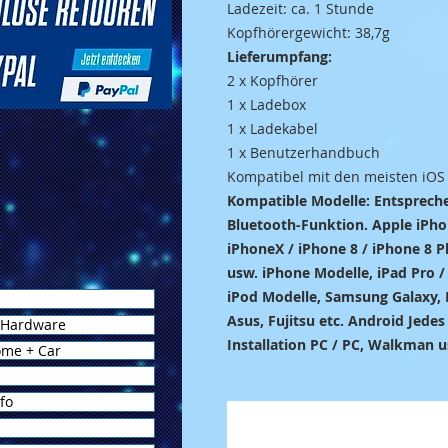
Ladezeit: ca. 1 Stunde
Kopfhörergewicht: 38,7g
Lieferumpfang:
2 x Kopfhörer
1 x Ladebox
1 x Ladekabel
1 x Benutzerhandbuch
Kompatibel mit den meisten iOS
Kompatible Modelle: Entsprech
Bluetooth-Funktion. Apple iPho
iPhoneX / iPhone 8 / iPhone 8 Pl
usw. iPhone Modelle, iPad Pro / 
iPod Modelle, Samsung Galaxy, 
Asus, Fujitsu etc. Android Jede
 Hardware
Installation PC / PC, Walkman 
ome + Car
fo