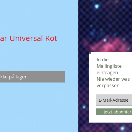
ar Universal Rot
In die
Mailingliste
eintragen
Ikke på lager
Nie wieder was
verpassen
Jetzt abonnie