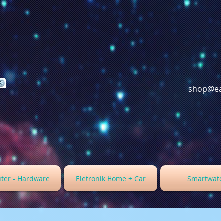
shop@ea
ter - Hardware
Eletronik Home + Car
Smartwat