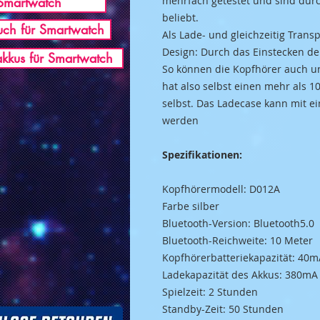
Smartwatch
mehrfach getestet und sind dur
beliebt.
ch für Smartwatch
Als Lade- und gleichzeitig Trans
Design: Durch das Einstecken d
akkus für Smartwatch
So können die Kopfhörer auch u
hat also selbst einen mehr als 1
selbst. Das Ladecase kann mit e
werden
Spezifikationen:
Kopfhörermodell: D012A
Farbe silber
Bluetooth-Version: Bluetooth5.0
Bluetooth-Reichweite: 10 Meter
Kopfhörerbatteriekapazität: 40m
Ladekapazität des Akkus: 380mA
Spielzeit: 2 Stunden
Standby-Zeit: 50 Stunden