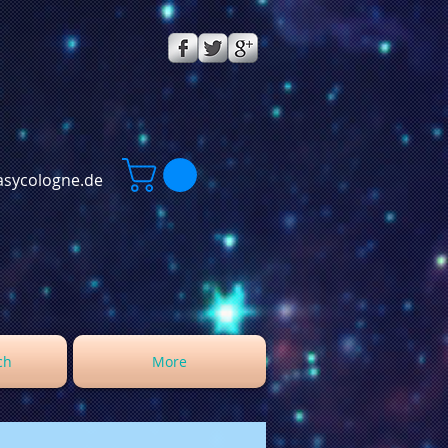
sycologne.de
ch
More