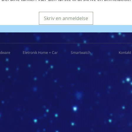
Skriv en anmeldelse
rdware
Eletronik Home + Car
Smartwatch
Kontakt 