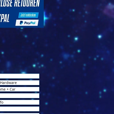
 Hardware
ome + Car
fo