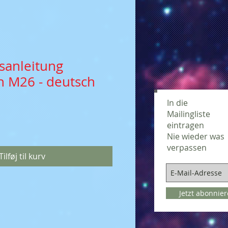
sanleitung
 M26 - deutsch
In die
Mailingliste
eintragen
Nie wieder was
verpassen
Tilføj til kurv
Jetzt abonnie