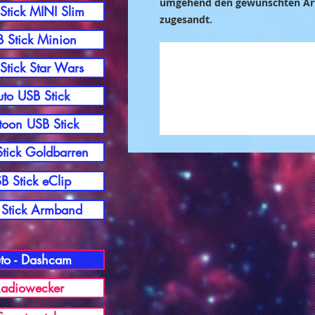
umgehend den gewünschten Arti
Stick MINI Slim
zugesandt.
 Stick Minion
Stick Star Wars
to USB Stick
toon USB Stick
tick Goldbarren
B Stick eClip
Stick Armband
to - Dashcam
adiowecker