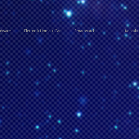
rdware
Eletronik Home + Car
Smartwatch
Kontakt 