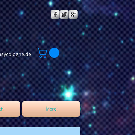
sycologne.de
ch
More