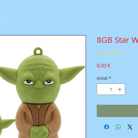
8GB Star W
Varenr.: 5557-8
Pris
8,00 €
Antal
*