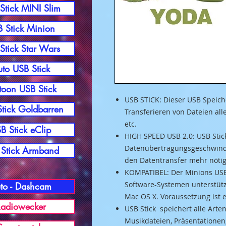
Stick MINI Slim
 Stick Minion
Stick Star Wars
to USB Stick
toon USB Stick
USB STICK: Dieser USB Speich
tick Goldbarren
Transferieren von Dateien alle
etc.
B Stick eClip
HIGH SPEED USB 2.0: USB Stick
Datenübertragungsgeschwindig
Stick Armband
den Datentransfer mehr nötig
KOMPATIBEL: Der Minions USB
Software-Systemen unterstütz
to - Dashcam
Mac OS X. Voraussetzung ist 
adiowecker
USB Stick speichert alle Arte
Musikdateien, Präsentationen