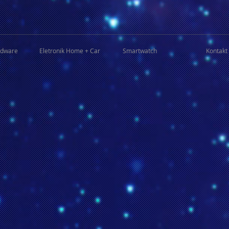
rdware
Eletronik Home + Car
Smartwatch
Kontakt 