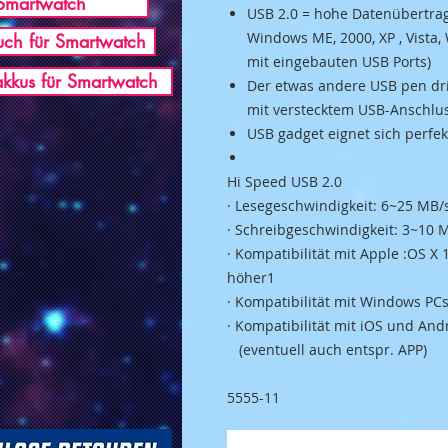
Smartwatch
USB 2.0 = hohe Datenübertrag
Windows ME, 2000, XP , Vista
ch für Smartwatch
mit eingebauten USB Ports)
akkus für Smartwatch
Der etwas andere USB pen dri
mit verstecktem USB-Anschluss
USB gadget eignet sich perf
Hi Speed USB 2.0
· Lesegeschwindigkeit: 6~25 MB/
· Schreibgeschwindigkeit: 3~10 
· Kompatibilität mit Apple :OS X
höher1
· Kompatibilität mit Windows P
· Kompatibilität mit iOS und And
(eventuell auch entspr. APP)
5555-11