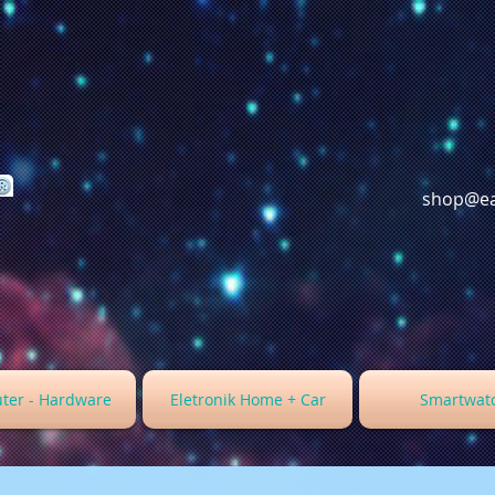
shop@ea
ter - Hardware
Eletronik Home + Car
Smartwat