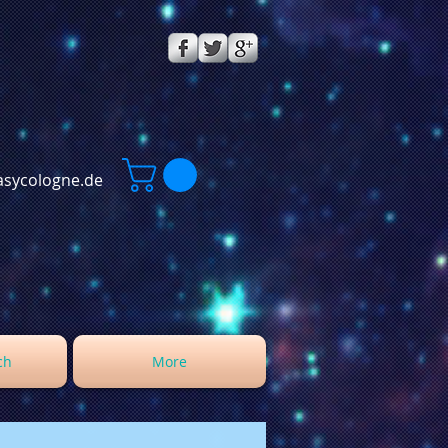
sycologne.de
ch
More