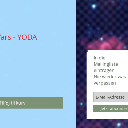
ars - YODA
In die
Mailingliste
eintragen
Nie wieder was
verpassen
Tilføj til kurv
Jetzt abonnie