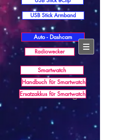
USB Stick eClip
USB Stick Armband
Auto - Dashcam
Radiowecker
Smartwatch
Handbuch für Smartwatch
USB Germany
Ersatzakkus für Smartwatch