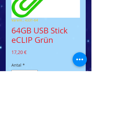
Varenr.: 4331-64
64GB USB Stick
eCLIP Grün
Pris
17,20 €
Antal
*
Tilføj til kurv
Der flacher USB-Stick in
Büroklammer Design
Nur 2mm hoch