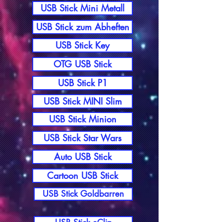
USB Stick Mini Metall
USB Stick zum Abheften
USB Stick Key
OTG USB Stick
USB Stick P1
USB Stick MINI Slim
USB Stick Minion
USB Stick Star Wars
Auto USB Stick
Cartoon USB Stick
USB Stick Goldbarren