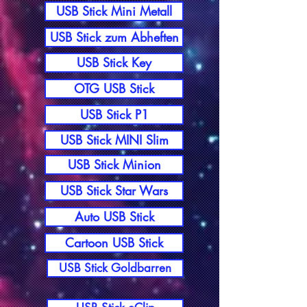
USB Stick Mini Metall
USB Stick zum Abheften
USB Stick Key
OTG USB Stick
USB Stick P1
USB Stick MINI Slim
USB Stick Minion
USB Stick Star Wars
Auto USB Stick
Cartoon USB Stick
USB Stick Goldbarren