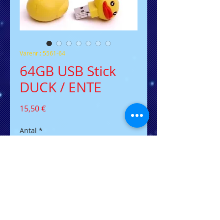
Varenr.: 5561-64
64GB USB Stick
DUCK / ENTE
Pris
15,50 €
Antal
*
Tilføj til kurv
USB Stick DUCK /
Quietscheentchen