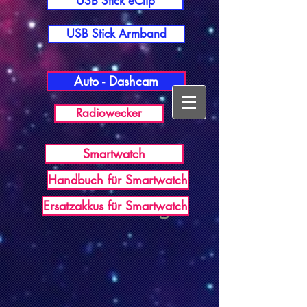
USB Stick eClip
USB Stick Armband
Auto - Dashcam
Radiowecker
Smartwatch
Handbuch für Smartwatch
USB Germany
Ersatzakkus für Smartwatch