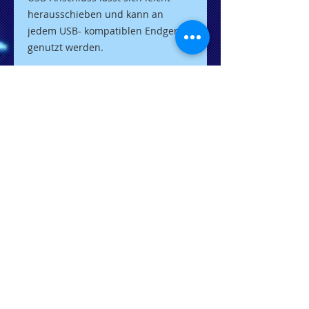
herausschieben und kann an
jedem USB- kompatiblen Endgerät
genutzt werden.
Ein Standard. Viele Möglichkeiten.
Unser Premium USB DRIVE verfügt
über die volle Cleverness des
FiLEREX-Standards: Es lässt sich
bequem abheften und kombiniert
so digitale und analoge Daten
intuitiv und leicht
wiederauffindbar.
Selbstverständlich ist es mit jedem
Computer mit USB-Anschluss
kompatibel.
------------------------------------------------
--------------------------------------
Option1 Standard-USB Stick