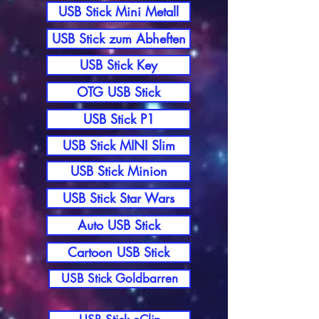
USB Stick Mini Metall
USB Stick zum Abheften
USB Stick Key
OTG USB Stick
USB Stick P1
USB Stick MINI Slim
USB Stick Minion
USB Stick Star Wars
Auto USB Stick
Cartoon USB Stick
USB Stick Goldbarren