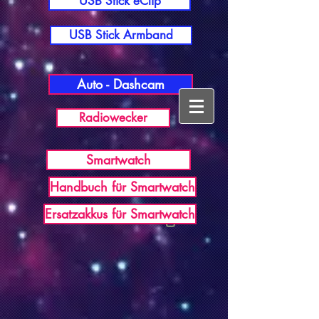
USB Stick eClip
USB Stick Armband
Auto - Dashcam
Radiowecker
Smartwatch
Handbuch für Smartwatch
USB Germany
Ersatzakkus für Smartwatch