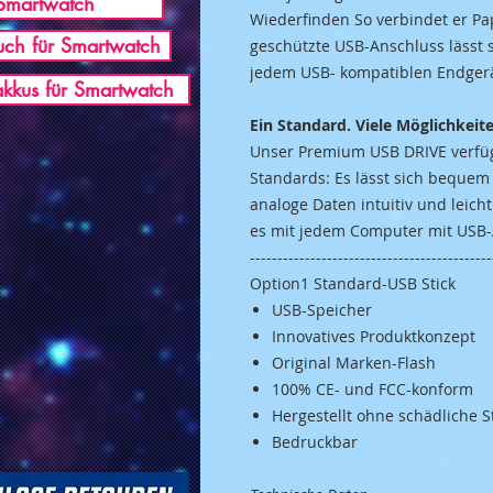
Smartwatch
Wiederfinden So verbindet er Pa
ch für Smartwatch
geschützte USB-Anschluss lässt 
jedem USB- kompatiblen Endger
akkus für Smartwatch
Ein Standard. Viele Möglichkeit
Unser Premium USB DRIVE verfügt
Standards: Es lässt sich bequem
analoge Daten intuitiv und leicht
es mit jedem Computer mit USB-
--------------------------------------------
Option1 Standard-USB Stick
USB-Speicher
Innovatives Produktkonzept
Original Marken-Flash
100% CE- und FCC-konform
Hergestellt ohne schädliche 
Bedruckbar