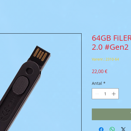
64GB FiLER
2.0 #Gen2
Varenr.: 2310-64
Pris
22,00 €
Antal
*