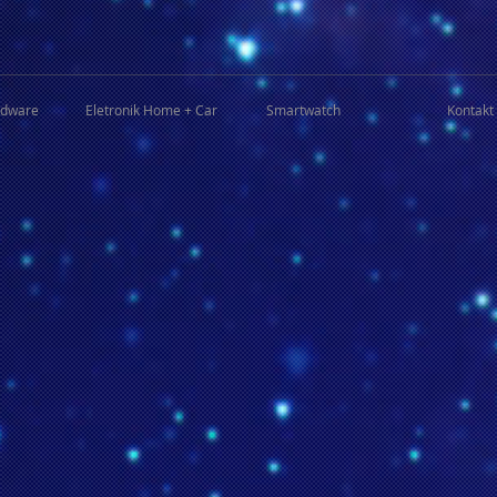
rdware
Eletronik Home + Car
Smartwatch
Kontakt 