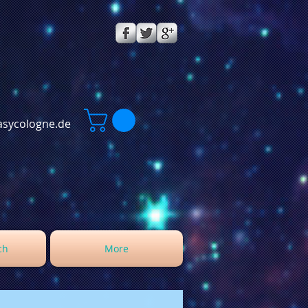
sycologne.de
ch
More