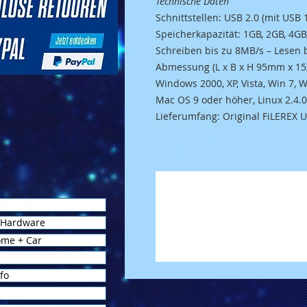
Technische Daten
Schnittstellen: USB 2.0 (mit USB 
Speicherkapazität: 1GB, 2GB, 4GB
Schreiben bis zu 8MB/s – Lesen 
Abmessung (L x B x H 95mm x 1
Windows 2000, XP, Vista, Win 7, 
Mac OS 9 oder höher, Linux 2.4.
Lieferumfang: Original FiLEREX
 Hardware
ome + Car
fo