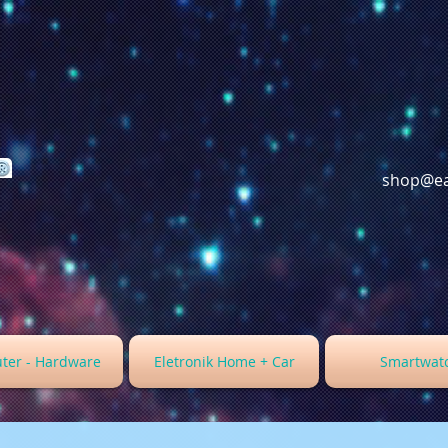
shop@ea
ter - Hardware
Eletronik Home + Car
Smartwat