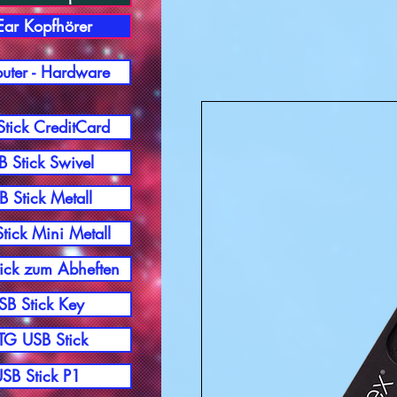
-Ear Kopfhörer
ter - Hardware
tick CreditCard
 Stick Swivel
B Stick Metall
tick Mini Metall
ick zum Abheften
SB Stick Key
G USB Stick
SB Stick P1