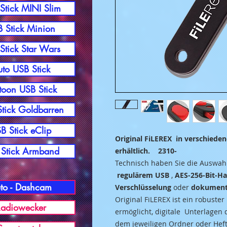
Stick MINI Slim
 Stick Minion
Stick Star Wars
to USB Stick
toon USB Stick
tick Goldbarren
B Stick eClip
Original FiLEREX in verschiede
Stick Armband
erhältlich. 2310-
Technisch haben Sie die Auswah
regulärem USB
,
AES-256-Bit-H
to - Dashcam
Verschlüsselung
oder
dokument
Original FiLEREX ist ein robuste
adiowecker
ermöglicht, digitale Unterlagen
dem jeweiligen Ordner oder Heft