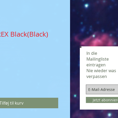
EX Black(Black)
In die
Mailingliste
eintragen
Nie wieder was
verpassen
Jetzt abonnie
Tilføj til kurv