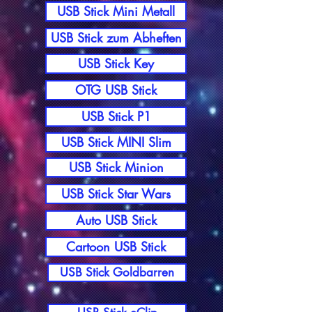
USB Stick Mini Metall
USB Stick zum Abheften
USB Stick Key
OTG USB Stick
USB Stick P1
USB Stick MINI Slim
USB Stick Minion
USB Stick Star Wars
Auto USB Stick
Cartoon USB Stick
USB Stick Goldbarren