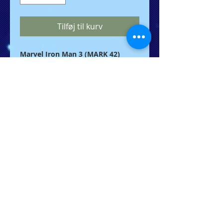
Tilføj til kurv
Marvel Iron Man 3 (MARK 42)
IRON MAN USB STICK 2.0 FLASH
DRIVE
( 5560- )
Dies ist auch ein ziemlich cooles
USB-Flash-Laufwerk, basierend auf
Iron Man 3, dem Superheldenfilm
mit Iron Man. Wie aus den Bildern
ersichtlich, ist das USB-Laufwerk
wie der Helm des Iron Man Mark 42
Armor Suit geformt und zeichnet
sich durch exquisite Details und
eine wunderschöne Beschichtung
des ursprünglichen Designs aus.
Darüber hinaus verfügt das
themabezogenen USB-Laufwerk