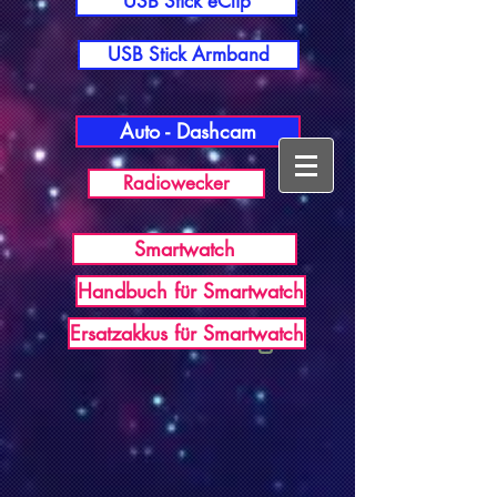
USB Stick eClip
USB Stick Armband
Auto - Dashcam
Radiowecker
Smartwatch
Handbuch für Smartwatch
USB Germany
Ersatzakkus für Smartwatch