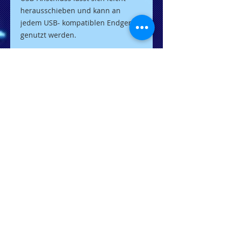
herausschieben und kann an
jedem USB- kompatiblen Endgerät
genutzt werden.
Ein Standard. Viele Möglichkeiten.
Unser Premium USB DRIVE verfügt
über die volle Cleverness des
FiLEREX-Standards: Es lässt sich
bequem abheften und kombiniert
so digitale und analoge Daten
intuitiv und leicht
wiederauffindbar.
Selbstverständlich ist es mit jedem
Computer mit USB-Anschluss
kompatibel.
------------------------------------------------
--------------------------------------
Option1 Standard-USB Stick