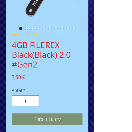
Varenr.: 2310-4
4GB FiLEREX
Black(Black) 2.0
#Gen2
Pris
7,50 €
Antal
*
Tilføj til kurv