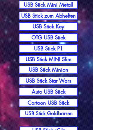
USB Stick Mini Metall
USB Stick zum Abheften
USB Stick Key
OTG USB Stick
USB Stick P1
USB Stick MINI Slim
USB Stick Minion
USB Stick Star Wars
Auto USB Stick
Cartoon USB Stick
USB Stick Goldbarren