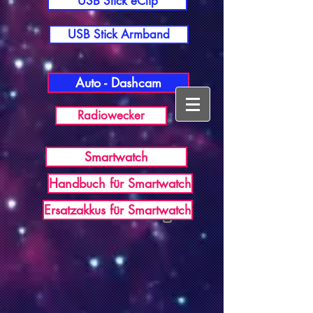
USB Stick eClip
USB Stick Armband
Auto - Dashcam
Radiowecker
Smartwatch
Handbuch für Smartwatch
USB Germany
Ersatzakkus für Smartwatch