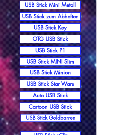
USB Stick Mini Metall
USB Stick zum Abheften
USB Stick Key
OTG USB Stick
USB Stick P1
USB Stick MINI Slim
USB Stick Minion
USB Stick Star Wars
Auto USB Stick
Cartoon USB Stick
USB Stick Goldbarren