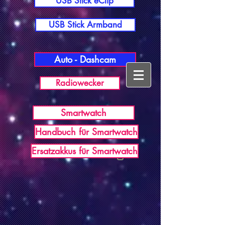
USB Stick eClip
USB Stick Armband
Auto - Dashcam
Radiowecker
Smartwatch
Handbuch für Smartwatch
USB Germany
Ersatzakkus für Smartwatch