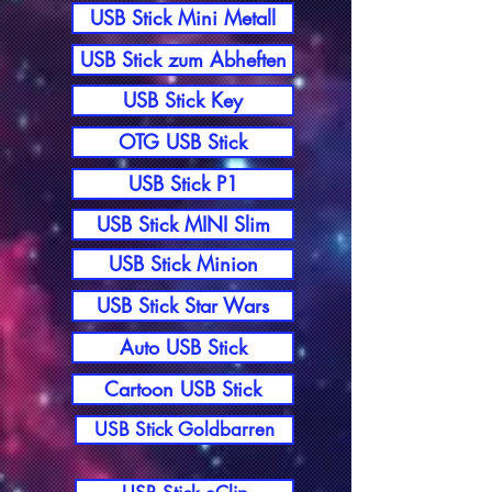
USB Stick Mini Metall
USB Stick zum Abheften
USB Stick Key
OTG USB Stick
USB Stick P1
USB Stick MINI Slim
USB Stick Minion
USB Stick Star Wars
Auto USB Stick
Cartoon USB Stick
USB Stick Goldbarren