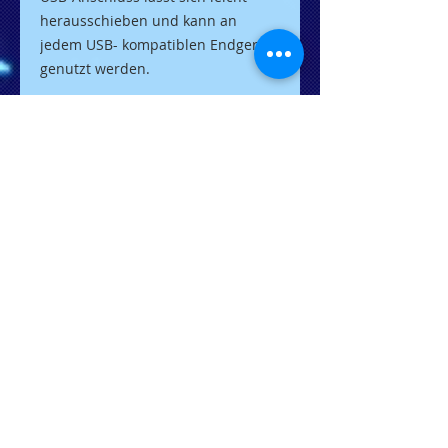
herausschieben und kann an
jedem USB- kompatiblen Endgerät
genutzt werden.
Ein Standard. Viele Möglichkeiten.
Unser Premium USB DRIVE verfügt
über die volle Cleverness des
FiLEREX-Standards: Es lässt sich
bequem abheften und kombiniert
so digitale und analoge Daten
intuitiv und leicht
wiederauffindbar.
Selbstverständlich ist es mit jedem
Computer mit USB-Anschluss
kompatibel.
------------------------------------------------
--------------------------------------
Option1 Standard-USB Stick