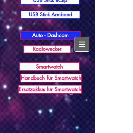
USB Stick eClip
USB Stick Armband
Auto - Dashcam
Radiowecker
Smartwatch
Handbuch für Smartwatch
USB Germany
Ersatzakkus für Smartwatch