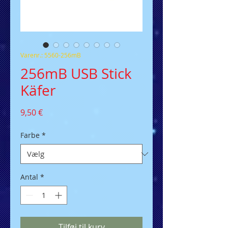
Varenr.: 5560-256mB
256mB USB Stick
Käfer
Pris
9,50 €
Farbe
*
Antal
*
Tilføj til kurv