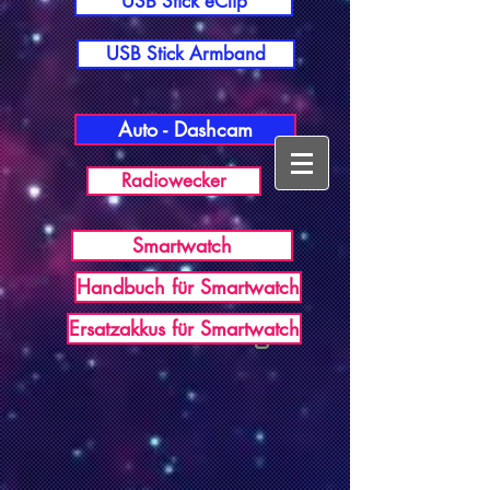
USB Stick eClip
USB Stick Armband
Auto - Dashcam
Radiowecker
Smartwatch
Handbuch für Smartwatch
USB Germany
Ersatzakkus für Smartwatch