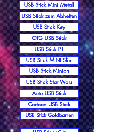
USB Stick Mini Metall
USB Stick zum Abheften
USB Stick Key
OTG USB Stick
USB Stick P1
USB Stick MINI Slim
USB Stick Minion
USB Stick Star Wars
Auto USB Stick
Cartoon USB Stick
USB Stick Goldbarren