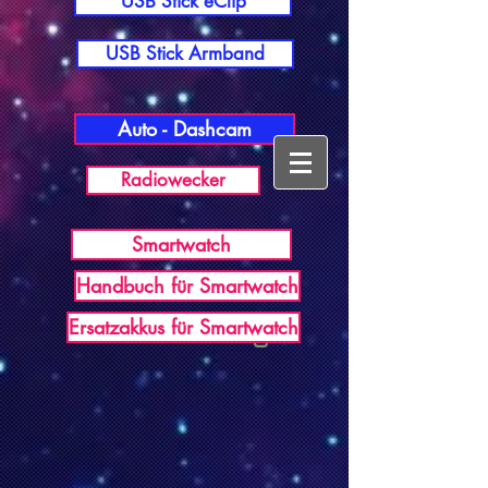
USB Stick eClip
USB Stick Armband
Auto - Dashcam
Radiowecker
Smartwatch
Handbuch für Smartwatch
USB Germany
Ersatzakkus für Smartwatch