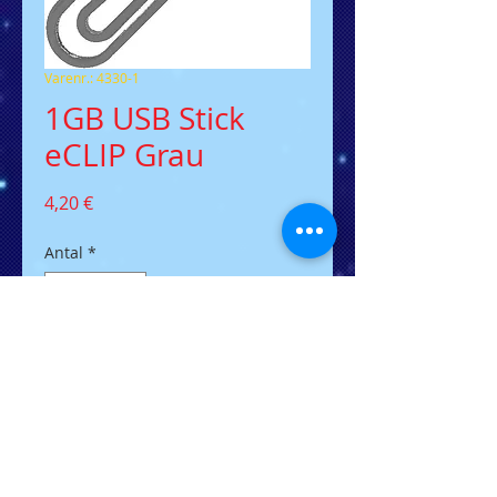
Varenr.: 4330-1
1GB USB Stick
eCLIP Grau
Pris
4,20 €
Antal
*
Tilføj til kurv
Der flacher USB-Stick in
Büroklammer Design
Nur 2mm hoch