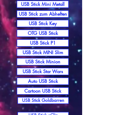
USB Stick Mini Metall
USB Stick zum Abheften
USB Stick Key
OTG USB Stick
USB Stick P1
USB Stick MINI Slim
USB Stick Minion
USB Stick Star Wars
Auto USB Stick
Cartoon USB Stick
USB Stick Goldbarren