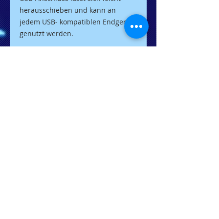
herausschieben und kann an
jedem USB- kompatiblen Endgerät
genutzt werden.
Ein Standard. Viele Möglichkeiten.
Unser Premium USB DRIVE verfügt
über die volle Cleverness des
FiLEREX-Standards: Es lässt sich
bequem abheften und kombiniert
so digitale und analoge Daten
intuitiv und leicht
wiederauffindbar.
Selbstverständlich ist es mit jedem
Computer mit USB-Anschluss
kompatibel.
------------------------------------------------
--------------------------------------
Option1 Standard-USB Stick