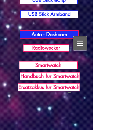
USB Stick eClip
USB Stick Armband
Auto - Dashcam
Radiowecker
Smartwatch
Handbuch für Smartwatch
USB Germany
Ersatzakkus für Smartwatch