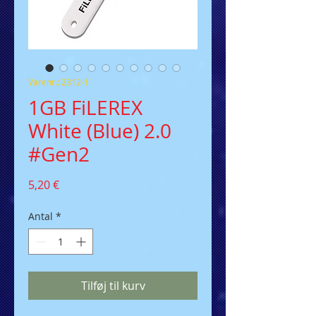
Varenr.: 2312-1
1GB FiLEREX
White (Blue) 2.0
#Gen2
Pris
5,20 €
Antal
*
Tilføj til kurv