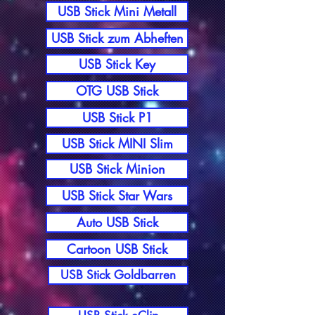
USB Stick Mini Metall
USB Stick zum Abheften
USB Stick Key
OTG USB Stick
USB Stick P1
USB Stick MINI Slim
USB Stick Minion
USB Stick Star Wars
Auto USB Stick
Cartoon USB Stick
USB Stick Goldbarren