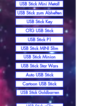
USB Stick Mini Metall
USB Stick zum Abheften
USB Stick Key
OTG USB Stick
USB Stick P1
USB Stick MINI Slim
USB Stick Minion
USB Stick Star Wars
Auto USB Stick
Cartoon USB Stick
USB Stick Goldbarren