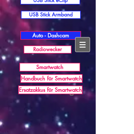
USB Stick eClip
USB Stick Armband
Auto - Dashcam
Radiowecker
Smartwatch
Handbuch für Smartwatch
USB Germany
Ersatzakkus für Smartwatch